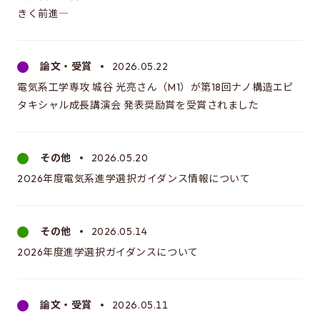
アクセス
きく前進―
このサイトについて
論文・受賞
2026.05.22
サイト情報
電気系工学専攻 城谷 光亮さん（M1）が第18回ナノ構造エピ
サイトの更新依頼
タキシャル成長講演会 発表奨励賞を受賞されました
その他
2026.05.20
2026年度電気系進学選択ガイダンス情報について
工学系研究科
電気系工学専攻
その他
2026.05.14
情報理工学系研究科
2026年度進学選択ガイダンスについて
電子情報学専攻
大学院新領域創成科学研究科
論文・受賞
2026.05.11
先端エネルギー工学専攻