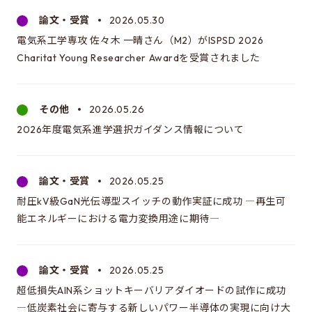
電気系進学選択ガイダンス情報について
論文・受賞
2026.05.30
電気系工学専攻 佐々木 一晴さん（M2）がISPSD 2026
Charitat Young Researcher Awardを受賞されました
EEICをもっと知る
駒場での講義
その他
2026.05.26
同窓会のページ
2026年度電気系進学選択ガイダンス情報について
資料アーカイブ
関連組織のリンク
論文・受賞
2026.05.25
内部生向けページ
耐圧kV級GaN光伝導型スイッチの動作実証に成功 ―再生可
電気系事務室
能エネルギーにおける電力変換用途に期待―
お問い合わせ・アクセス
論文・受賞
2026.05.25
お問い合わせ
超低損失AlN系ショットキーバリアダイオードの試作に成功
―低炭素社会に寄与する新しいパワー半導体の実現に向け大