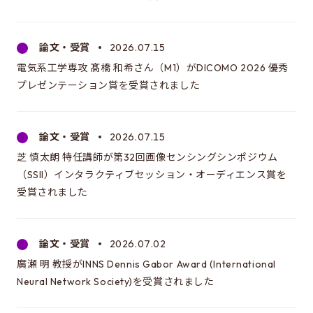
EEICの授業
カリキュラム・講義系統図
論文・受賞
2026.07.15
年間スケジュール
電気系工学専攻 髙橋 和希さん（M1）がDICOMO 2026 優秀
時間割
プレゼンテーション賞を受賞されました
施設・設備
論文・受賞
2026.07.15
先輩たちの声・進路
芝 慎太朗 特任講師が第32回画像センシングシンポジウム
（SSII）インタラクティブセッション・オーディエンス賞を
所属学生の声
受賞されました
卒業生の進路
論文・受賞
2026.07.02
進学にあたって
廣瀬 明 教授がINNS Dennis Gabor Award (International
ガイダンスについて
Neural Network Society)を受賞されました
進学に関するQ&A