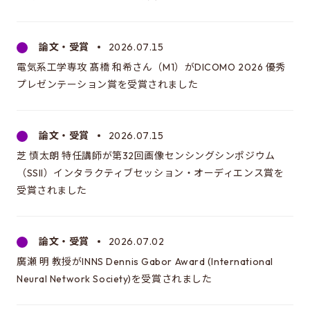
EEICの授業
カリキュラム・講義系統図
論文・受賞
2026.07.15
年間スケジュール
電気系工学専攻 髙橋 和希さん（M1）がDICOMO 2026 優秀
時間割
プレゼンテーション賞を受賞されました
施設・設備
論文・受賞
2026.07.15
先輩たちの声・進路
芝 慎太朗 特任講師が第32回画像センシングシンポジウム
（SSII）インタラクティブセッション・オーディエンス賞を
所属学生の声
受賞されました
卒業生の進路
論文・受賞
2026.07.02
進学にあたって
廣瀬 明 教授がINNS Dennis Gabor Award (International
ガイダンスについて
Neural Network Society)を受賞されました
進学に関するQ&A