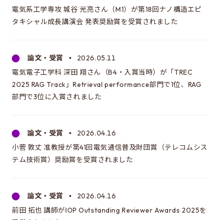
アクセス
電気系工学専攻 城谷 光亮さん（M1）が第18回ナノ構造エピ
タキシャル成長講演会 発表奨励賞を受賞されました
このサイトについて
サイト情報
論文・受賞
2026.05.11
サイトの更新依頼
電気電子工学科 深田 翔さん（B4・入賞当時）が「TREC
2025 RAG Track」Retrieval performance部門で1位、RAG
部門で3位に入賞されました
論文・受賞
2026.04.16
工学系研究科
電気系工学専攻
小菅 敦丈 准教授が第41回電気通信普及財団賞（テレコムシス
テム技術賞）奨励賞を受賞されました
情報理工学系研究科
電子情報学専攻
論文・受賞
2026.04.16
大学院新領域創成科学研究科
前田 拓也 講師がIOP Outstanding Reviewer Awards 2025を
先端エネルギー工学専攻