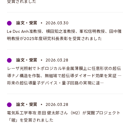
受賞されました
大学院情報学環・学際情報学府
論文・受賞
2026.03.30
Le Duc Anh准教授、横田知之准教授、峯松信明教授、田中雅
明教授が2025年度研究科長表彰を受賞されました
論文・受賞
2026.03.28
レーザ光照射でトポロジカル半金属薄膜上に任意形状の超伝
導ナノ構造を作製、無磁場で超伝導ダイオード効果を実証 ―
将来の超伝導量子デバイス・量子回路の実現に道―
論文・受賞
2026.03.28
電気系工学専攻 恩田 健太郎さん（M2）が覚醒プロジェクト
「破」を受賞されました