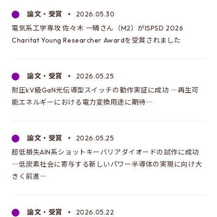
電気系進学選択ガイダンス情報について
論文・受賞
2026.05.30
電気系工学専攻 佐々木 一晴さん（M2）がISPSD 2026
Charitat Young Researcher Awardを受賞されました
EEICをもっと知る
駒場での講義
論文・受賞
2026.05.25
同窓会のページ
耐圧kV級GaN光伝導型スイッチの動作実証に成功 ―再生可
資料アーカイブ
能エネルギーにおける電力変換用途に期待―
関連組織のリンク
内部生向けページ
論文・受賞
2026.05.25
電気系事務室
超低損失AlN系ショットキーバリアダイオードの試作に成功
―低炭素社会に寄与する新しいパワー半導体の実現に向け大
きく前進―
お問い合わせ・アクセス
お問い合わせ
論文・受賞
2026.05.22