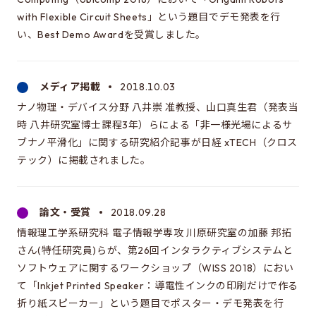
with Flexible Circuit Sheets」という題目でデモ発表を行
い、Best Demo Awardを受賞しました。
大学院情報学環・学際情報学府
メディア掲載
2018.10.03
ナノ物理・デバイス分野 八井崇 准教授、山口真生君（発表当
時 八井研究室博士課程3年）らによる「非一様光場によるサ
ブナノ平滑化」に関する研究紹介記事が日経 xTECH（クロス
テック）に掲載されました。
論文・受賞
2018.09.28
情報理工学系研究科 電子情報学専攻 川原研究室の加藤 邦拓
さん(特任研究員)らが、第26回インタラクティブシステムと
ソフトウェアに関するワークショップ（WISS 2018）におい
て「Inkjet Printed Speaker：導電性インクの印刷だけで作る
折り紙スピーカー」という題目でポスター・デモ発表を行