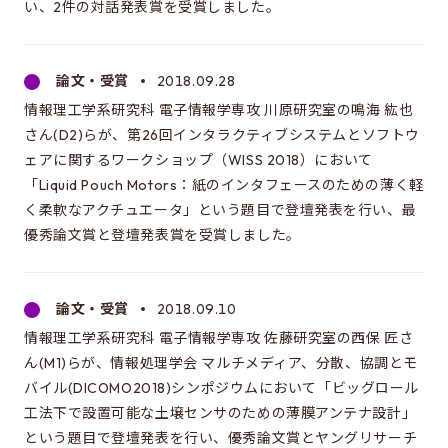
い、2件の対話発表賞を受賞しました。
論文・受賞
2018.09.28
情報理工学系研究科 電子情報学専攻 川原研究室の鳴海 紘也
さん(D2)らが、第26回インタラクティブシステムとソフトウ
ェアに関するワークショップ（WISS 2018）において
「Liquid Pouch Motors：紙のインタフェースのための薄く軽
く柔軟なアクチュエータ」という題目で登壇発表を行い、最
優秀論文賞と登壇発表賞を受賞しました。
論文・受賞
2018.09.10
情報理工学系研究科 電子情報学専攻 佐藤研究室の西保 匠さ
ん(M1)らが、情報処理学会 マルチメディア、分散、協調とモ
バイル(DICOMO2018)シンポジウムにおいて「ビッグロール
工法下で設置可能な土壌センサのための薄膜アンテナ設計」
という題目で登壇発表を行い、優秀論文賞とヤングリサーチ