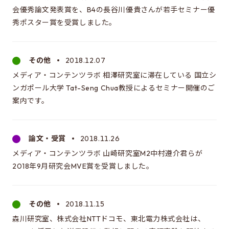
EEICの授業
会優秀論文発表賞を、B4の長谷川優貴さんが若手セミナー優
カリキュラム・講義系統図
秀ポスター賞を受賞しました。
年間スケジュール
時間割
その他
2018.12.07
メディア・コンテンツラボ 相澤研究室に滞在している 国立シ
施設・設備
ンガポール大学 Tat-Seng Chua教授によるセミナー開催のご
案内です。
先輩たちの声・進路
所属学生の声
論文・受賞
2018.11.26
卒業生の進路
メディア・コンテンツラボ 山崎研究室M2中村遵介君らが
2018年9月研究会MVE賞を受賞しました。
進学にあたって
ガイダンスについて
その他
2018.11.15
森川研究室、株式会社NTTドコモ、東北電力株式会社は、
進学に関するQ&A