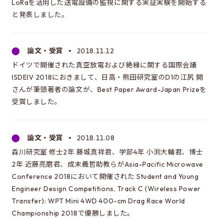
LoRaを活用した送電設備の監視に関する実証実験を開始する
電気系進学選択ガイダンス情報について
と発表しました。
EEICをもっと知る
論文・受賞
2018.11.12
駒場での講義
ドイツで開催された真空放電および絶縁に関する国際会議
ISDEIV 2018におきまして、日高・熊田研究室のD1の江尻 開
同窓会のページ
さんが筆頭著者の論文が、Best Paper Award-Japan Prizeを
資料アーカイブ
受賞しました。
関連組織のリンク
内部生向けページ
論文・受賞
2018.11.08
電気系事務室
森川研究室 修士2年 藤城真祥君、学部4年 小渕大輔君、博士
2年 近藤亮磨君、成末義哲助教らがAsia-Pacific Microwave
Conference 2018において開催された Student and Young
お問い合わせ・アクセス
Engineer Design Competitions, Track C (Wireless Power
Transfer): WPT Mini 4WD 400-cm Drag Race World
お問い合わせ
Championship 2018で優勝しました。