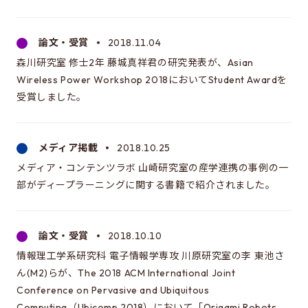
アクセス
論文・受賞
2018.11.04
このサイトについて
森川研究室 修士2年 藤城真祥君の研究発表が、Asian
サイト情報
Wireless Power Workshop 2018においてStudent Awardを
受賞しました。
サイトの更新依頼
メディア掲載
2018.10.25
メディア・コンテンツラボ 山崎研究室の産学連携の事例の一
部がディープラーニングに関する書籍で紹介されました。
工学系研究科
電気系工学専攻
論文・受賞
2018.10.10
情報理工学系研究科
電子情報学専攻
情報理工学系研究科 電子情報学専攻 川原研究室の李 東池さ
ん(M2)らが、The 2018 ACM International Joint
Conference on Pervasive and Ubiquitous
大学院新領域創成科学研究科
先端エネルギー工学専攻
Computing（Ubicomp 2018）において「Origami Robots