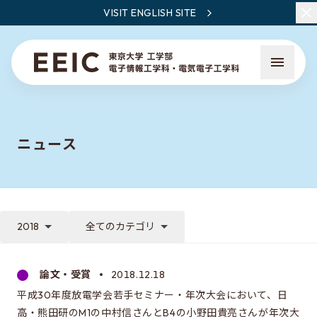
VISIT ENGLISH SITE
ニュース
EEICとは
教員・研究一覧
2018
全てのカテゴリ
ニュース
論文・受賞
2018.12.18
平成30年度放電学会若手セミナー・年次大会において、日
EEICで学ぶこと
高・熊田研のM1の中村信さんとB4の小野田貴亮さんが年次大