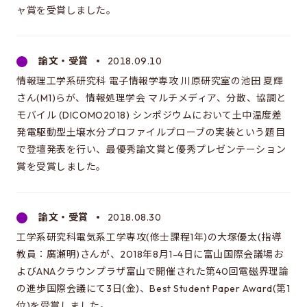
ャ賞を受賞しました。
論文・受賞
2018.09.10
情報理工学系研究科 電子情報学専攻 川原研究室の池田 夏輝
さん(M1)らが、情報処理学会 マルチメディア、分散、協調と
モバイル (DICOMO2018) シンポジウムにおいて土中温度差
発電駆動型土壌水分プロファイルプローブの実装という題目
で登壇発表を行い、最優秀論文賞と優秀プレゼンテーション
賞を受賞しました。
論文・受賞
2018.08.30
工学系研究科電気系工学専攻(修士課程1年)の大塚優太(指導
教員：廣瀬明)さんが、2018年8月1-4日に富山国際会議場お
よびANAクラウンプラザ富山で開催された第40回電磁界理論
の進歩国際会議にて3日(金)、Best Student Paper Award(第1
位)を受賞しました。