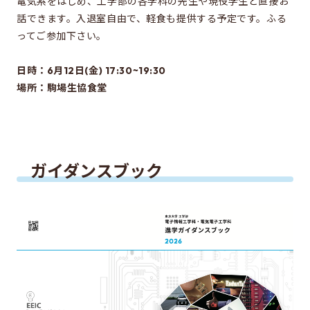
電気系をはじめ、工学部の各学科の先生や現役学生と直接お
電気系進学選択ガイダンス情報について
話できます。入退室自由で、軽食も提供する予定です。ふる
ってご参加下さい。
EEICをもっと知る
日時：6月12日(金) 17:30~19:30
駒場での講義
場所：駒場生協食堂
同窓会のページ
資料アーカイブ
関連組織のリンク
ガイダンスブック
内部生向けページ
電気系事務室
お問い合わせ・アクセス
お問い合わせ