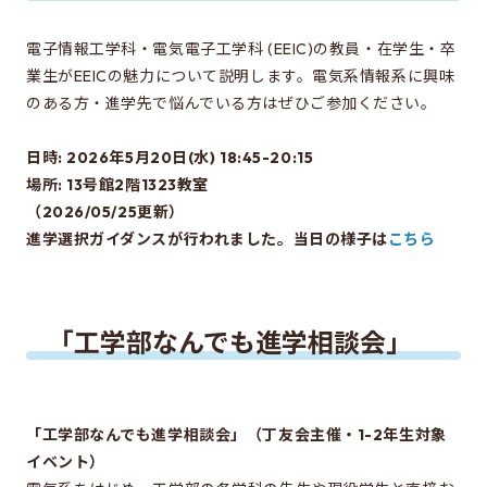
EEICの授業
カリキュラム・講義系統図
電子情報工学科・電気電子工学科 (EEIC)の教員・在学生・卒
業生がEEICの魅力について説明します。電気系情報系に興味
年間スケジュール
のある方・進学先で悩んでいる方はぜひご参加ください。
時間割
日時: 2026年5月20日(水) 18:45-20:15
施設・設備
場所: 13号館2階1323教室
（2026/05/25更新）
進学選択ガイダンスが行われました。当日の様子は
こちら
先輩たちの声・進路
所属学生の声
卒業生の進路
「工学部なんでも進学相談会」
進学にあたって
ガイダンスについて
「工学部なんでも進学相談会」（丁友会主催・1-2年生対象
イベント）
進学に関するQ&A