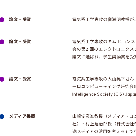
論文・受賞
電気系工学専攻の廣瀬明教授が、
論文・受賞
電気系工学専攻のキム ヒョン
会の第21回のエレクトロニク
論文に選ばれ、学生奨励賞を受
論文・受賞
電気系工学専攻の大山晃平さん
ーロコンピューティング研究会(NC研究
Intelligence Society (CIS)
メディア掲載
山崎俊彦准教授（メディア・コ
社）・村上建治郎氏（株式会社Sp
送メディアの活用を考える」で行っ