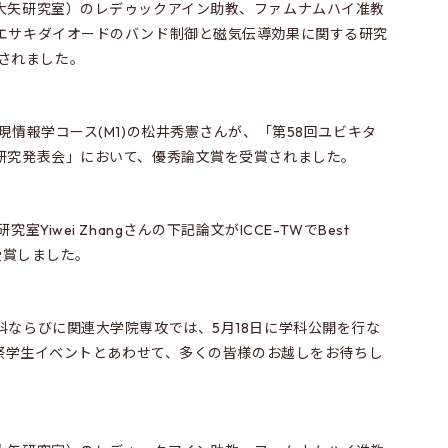
大矢研究室）のレデゥックアイン助教、ファムナムハイ准教
エサキダイオードのバンド制御と磁気伝導効果に関する研究
掲載されました。
現情報学コース(M1)の松井秀憲さんが、「第58回ユビキタ
研究発表会」において、優秀論文賞を受賞されました。
Yiwei Zhangさんの下記論文がICCE-TWでBest
ceを受賞しました。
科ならびに関連大学院専攻では、5月18日に学科公開を行な
月祭学生イベントとあわせて、多くの皆様のお越しをお待ちし