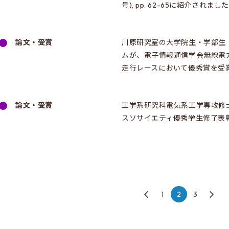
号), pp. 62-65に紹介されまし
論文・受賞
川原研究室の大学院生・学部生
ムが、電子情報通信学会無線電力
走行レースにおいて優秀賞を受
論文・受賞
工学系研究科電気系工学専攻修
スソサイエティ優秀学生修了表
1
2
3