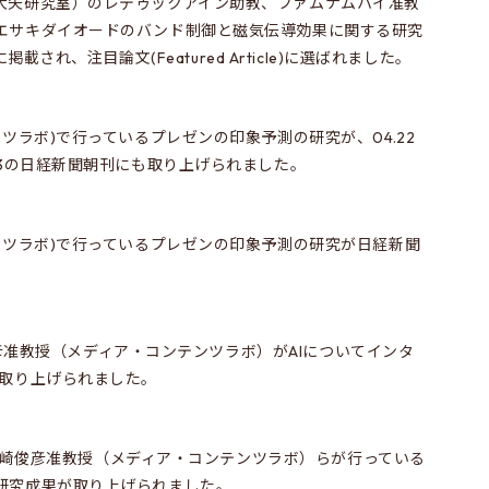
大矢研究室）のレデゥックアイン助教、ファムナムハイ准教
エサキダイオードのバンド制御と磁気伝導効果に関する研究
tersに掲載され、注目論文(Featured Article)に選ばれました。
ツラボ)で行っているプレゼンの印象予測の研究が、04.22
23の日経新聞朝刊にも取り上げられました。
ンツラボ)で行っているプレゼンの印象予測の研究が日経新聞
。
山崎俊彦准教授（メディア・コンテンツラボ）がAIについてインタ
に取り上げられました。
聞に山崎俊彦准教授（メディア・コンテンツラボ）らが行っている
研究成果が取り上げられました。