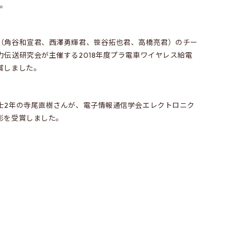
た。
（角谷和宣君、西澤勇輝君、笹谷拓也君、高橋亮君）のチー
伝送研究会が主催する2018年度プラ電車ワイヤレス給電
賞しました。
士2年の寺尾直樹さんが、電子情報通信学会エレクトロニク
彰を受賞しました。