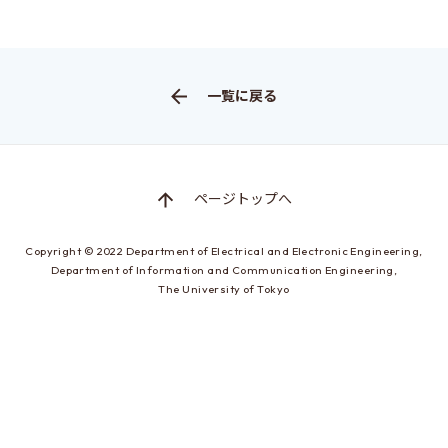
EEICの授業
カリキュラム・講義系統図
年間スケジュール
一覧に戻る
時間割
施設・設備
ページトップへ
先輩たちの声・進路
Copyright © 2022
所属学生の声
Department of Electrical and Electronic Engineering,
Department of Information and Communication Engineering,
卒業生の進路
The University of Tokyo
進学にあたって
ガイダンスについて
進学に関するQ&A