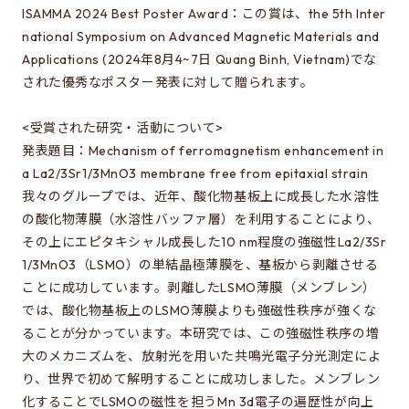
EEICの授業
ISAMMA 2024 Best Poster Award：この賞は、the 5th Inter
カリキュラム・講義系統図
national Symposium on Advanced Magnetic Materials and
Applications (2024年8月4~7日 Quang Binh, Vietnam)でな
年間スケジュール
された優秀なポスター発表に対して贈られます。
時間割
<受賞された研究・活動について>
施設・設備
発表題目：Mechanism of ferromagnetism enhancement in
a La2/3Sr1/3MnO3 membrane free from epitaxial strain
我々のグループでは、近年、酸化物基板上に成長した水溶性
先輩たちの声・進路
の酸化物薄膜（水溶性バッファ層）を利用することにより、
所属学生の声
その上にエピタキシャル成長した10 nm程度の強磁性La2/3Sr
1/3MnO3（LSMO）の単結晶極薄膜を、基板から剥離させる
卒業生の進路
ことに成功しています。剥離したLSMO薄膜（メンブレン）
では、酸化物基板上のLSMO薄膜よりも強磁性秩序が強くな
進学にあたって
ることが分かっています。本研究では、この強磁性秩序の増
大のメカニズムを、放射光を用いた共鳴光電子分光測定によ
ガイダンスについて
り、世界で初めて解明することに成功しました。メンブレン
進学に関するQ&A
化することでLSMOの磁性を担うMn 3d電子の遍歴性が向上