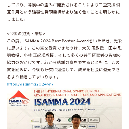
しており、薄膜中の歪みが開放されることにより二重交換相
電気系進学選択ガイダンス情報について
互作用という強磁性発現機構がより強く働くことを明らかに
しました。
EEICをもっと知る
<今後の抱負・感想>
駒場での講義
この度、ISAMMA 2024 Best Poster Awardをいただき、光栄
同窓会のページ
に思います。この賞を受賞できたのは、大矢 忍教授、田中 雅
明教授、小林 正起准教授、そして多くの共同研究者の皆様の
資料アーカイブ
協力のおかげです。心から感謝の意を表するとともに、この
関連組織のリンク
賞を励みに、今後も研究に邁進して、成果を社会に還元でき
るよう精進してまいります。
内部生向けページ
https://isamma2024.vn/
電気系事務室
お問い合わせ・アクセス
お問い合わせ