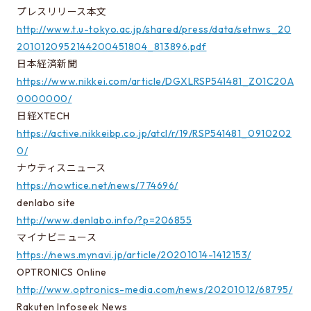
プレスリリース本文
電気系進学選択ガイダンス情報について
http://www.t.u-tokyo.ac.jp/shared/press/data/setnws_20
2010120952144200451804_813896.pdf
日本経済新聞
EEICをもっと知る
https://www.nikkei.com/article/DGXLRSP541481_Z01C20A
駒場での講義
0000000/
同窓会のページ
日経XTECH
https://active.nikkeibp.co.jp/atcl/r/19/RSP541481_0910202
資料アーカイブ
0/
関連組織のリンク
ナウティスニュース
https://nowtice.net/news/774696/
内部生向けページ
denlabo site
電気系事務室
http://www.denlabo.info/?p=206855
マイナビニュース
https://news.mynavi.jp/article/20201014-1412153/
お問い合わせ・アクセス
OPTRONICS Online
お問い合わせ
http://www.optronics-media.com/news/20201012/68795/
Rakuten Infoseek News