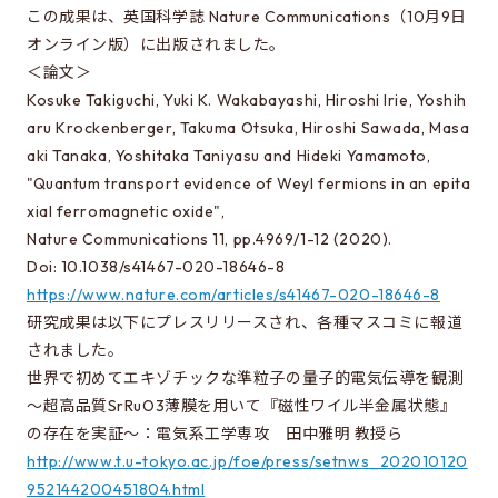
EEICの授業
この成果は、英国科学誌 Nature Communications（10月9日
カリキュラム・講義系統図
オンライン版）に出版されました。
＜論文＞
年間スケジュール
Kosuke Takiguchi, Yuki K. Wakabayashi, Hiroshi Irie, Yoshih
時間割
aru Krockenberger, Takuma Otsuka, Hiroshi Sawada, Masa
aki Tanaka, Yoshitaka Taniyasu and Hideki Yamamoto,
施設・設備
"Quantum transport evidence of Weyl fermions in an epita
xial ferromagnetic oxide",
Nature Communications 11, pp.4969/1-12 (2020).
先輩たちの声・進路
Doi: 10.1038/s41467-020-18646-8
所属学生の声
https://www.nature.com/articles/s41467-020-18646-8
研究成果は以下にプレスリリースされ、各種マスコミに報道
卒業生の進路
されました。
世界で初めてエキゾチックな準粒子の量子的電気伝導を観測
進学にあたって
～超高品質SrRuO3薄膜を用いて『磁性ワイル半金属状態』
の存在を実証～：電気系工学専攻 田中雅明 教授ら
ガイダンスについて
http://www.t.u-tokyo.ac.jp/foe/press/setnws_202010120
進学に関するQ&A
952144200451804.html