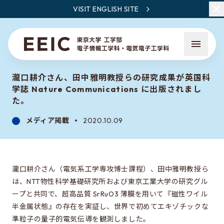
VISIT ENGLISH SITE
瀧口耕介さん、田中雅明教授らの研究成果が英国科
学誌 Nature Communications に出版されまし
た。
メディア掲載
2020.10.09
EEICとは
教員・研究一覧
瀧口耕介さん（電気系工学専攻博士課程）、田中雅明教授ら
ニュース
は、NTT物性科学基礎研究所および東京工業大学の研究グル
ープと共同で、超高品質 SrRuO3 薄膜を用いて『磁性ワイル
半金属状態』の存在を実証し、世界で初めてエキゾチックな
EEICで学ぶこと
準粒子の量子的電気伝導を観測しました。