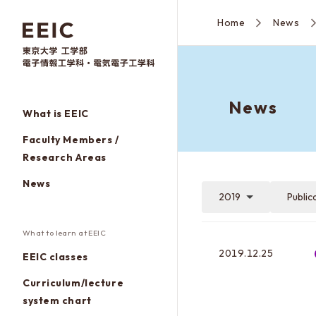
Home
News
News
What is EEIC
Faculty Members /
Research Areas
News
2019
Public
What to learn at EEIC
2019.12.25
EEIC classes
Curriculum/lecture
system chart