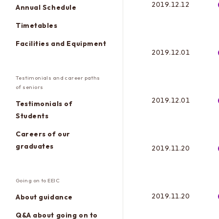
2019.12.12
Annual Schedule
Timetables
Facilities and Equipment
2019.12.01
Testimonials and career paths
of seniors
2019.12.01
Testimonials of
Students
Careers of our
graduates
2019.11.20
Going on to EEIC
2019.11.20
About guidance
Q&A about going on to