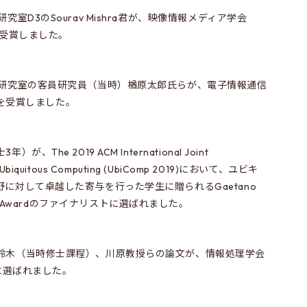
室D3のSourav Mishra君が、映像情報メディア学会
を受賞しました。
崎研究室の客員研究員（当時）楢原太郎氏らが、電子情報通信
会)を受賞しました。
he 2019 ACM International Joint
nd Ubiquitous Computing (UbiComp 2019)において、ユビキ
に対して卓越した寄与を行った学生に贈られるGaetano
Student Awardのファイナリストに選ばれました。
鈴木（当時修士課程）、川原教授らの論文が、情報処理学会
文に選ばれました。