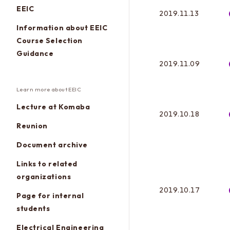
EEIC
2019.11.13
Information about EEIC
Course Selection
Guidance
2019.11.09
Learn more about EEIC
Lecture at Komaba
2019.10.18
Reunion
Document archive
Links to related
organizations
2019.10.17
Page for internal
students
Electrical Engineering