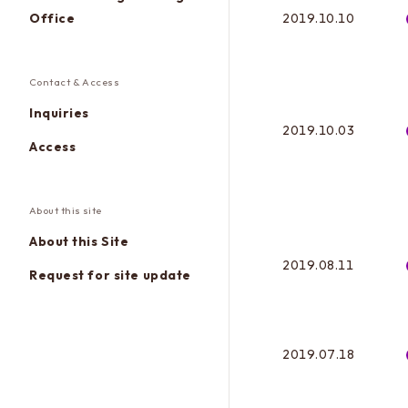
2019.10.10
Office
Contact & Access
Inquiries
2019.10.03
Access
About this site
About this Site
2019.08.11
Request for site update
2019.07.18