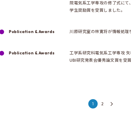
院電気系工学専攻の修了式にて、
学生奨励賞を受賞しました。
Publication & Awards
川原研究室の林寛将が情報処理
Publication & Awards
工学系研究科電気系工学専攻 矢
UBI研究発表会優秀論文賞を受
1
2