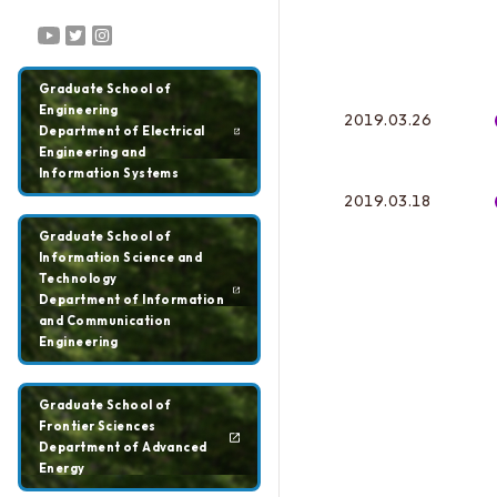
Graduate School of
Engineering
2019.03.26
Department of Electrical
Engineering and
Information Systems
2019.03.18
Graduate School of
Information Science and
Technology
Department of Information
and Communication
Engineering
Graduate School of
Frontier Sciences
Department of Advanced
Energy