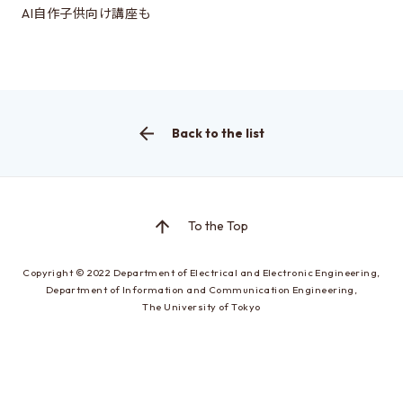
EEIC classes
AI自作子供向け講座も
Curriculum/lecture system chart
Annual Schedule
Timetables
Back to the list
Facilities and Equipment
Testimonials and career paths of seniors
To the Top
Testimonials of Students
Careers of our graduates
Copyright © 2022
Department of Electrical and Electronic Engineering,
Department of Information and Communication Engineering,
The University of Tokyo
Going on to EEIC
About guidance
Q&A about going on to EEIC